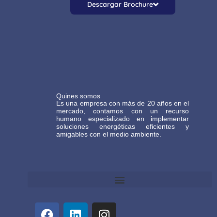
Descargar Brochure
Quines somos
Es una empresa con más de 20 años en el
mercado, contamos con un recurso
humano especializado en implementar
soluciones energéticas eficientes y
amigables con el medio ambiente.
Términos y Condiciones Generales de Comercio Electrónico Gasteco