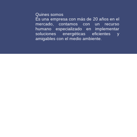
Quines somos
Es una empresa con más de 20 años en el
mercado, contamos con un recurso
humano especializado en implementar
soluciones energéticas eficientes y
amigables con el medio ambiente.
Términos y Condiciones Generales de Comercio Electrónico Gasteco
BOGOTA
Dirección: calle 86D # 49D-37 Barrio la Patria
TEL: 601 5722712
+57 317 4369243
MEDELLÍN