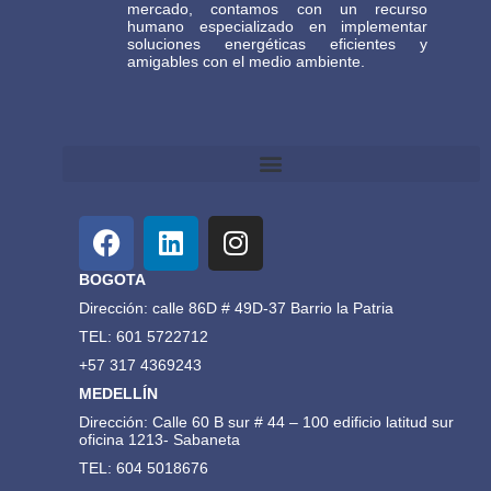
mercado, contamos con un recurso
humano especializado en implementar
soluciones energéticas eficientes y
amigables con el medio ambiente.
Términos y Condiciones Generales de Comercio Electrónico Gasteco
BOGOTA
Dirección: calle 86D # 49D-37 Barrio la Patria
TEL: 601 5722712
+57 317 4369243
MEDELLÍN
Dirección: Calle 60 B sur # 44 – 100 edificio latitud sur
oficina 1213- Sabaneta
TEL: 604 5018676