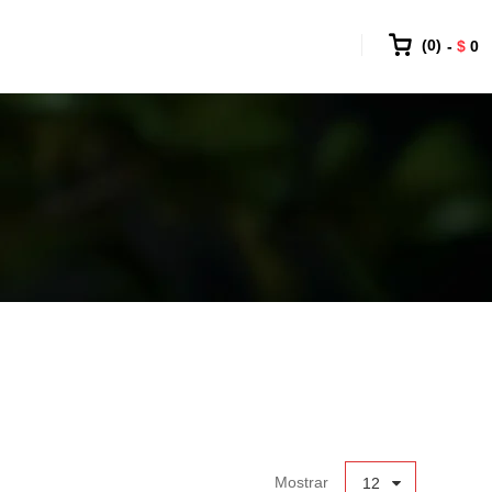
0
$
0
Mostrar
12