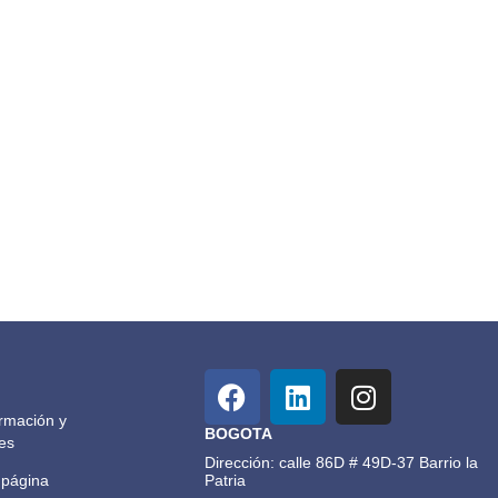
rmación y
BOGOTA
es
Dirección: calle 86D # 49D-37 Barrio la
 página
Patria