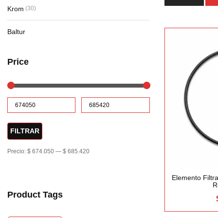
Krom
(30)
Baltur
Price
FILTRAR
Precio:
$ 674.050
—
$ 685.420
Elemento Filtr
R
Product Tags