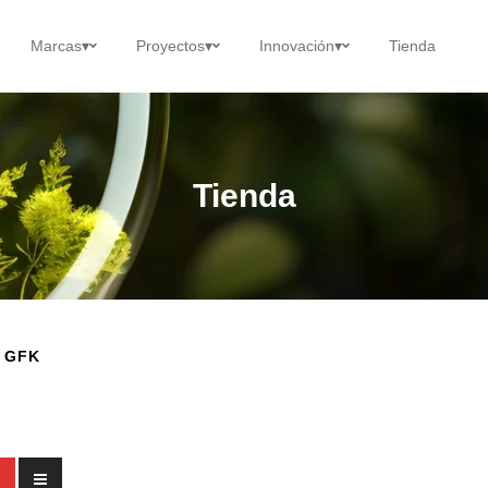
Marcas
▾
Proyectos
▾
Innovación
▾
Tienda
Tienda
 GFK