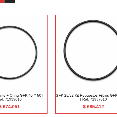
ante + Oring GFK 40 Y 50 |
GFK 25/32 Kit Repuestos Filtros GF
ef. 71939010
| Ref. 71937010
$
674.051
$
685.412