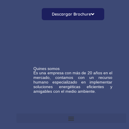
Descargar Brochure
Quines somos
Es una empresa con más de 20 años en el
mercado, contamos con un recurso
humano especializado en implementar
soluciones energéticas eficientes y
amigables con el medio ambiente.
Términos y Condiciones Generales de Comercio Electrónico Gasteco